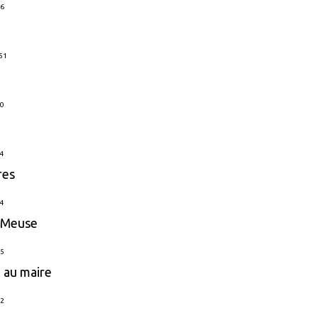
06
:51
10
04
res
04
e Meuse
15
l au maire
02