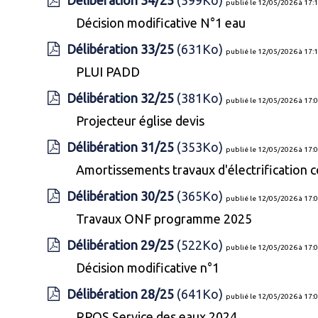
Délibération 34/25
(599Ko)
publié le 12/05/2026 à 17:
Décision modificative N°1 eau
Délibération 33/25
(631Ko)
publié le 12/05/2026 à 17:
PLUI PADD
Délibération 32/25
(381Ko)
publié le 12/05/2026 à 17:
Projecteur église devis
Délibération 31/25
(353Ko)
publié le 12/05/2026 à 17:
Amortissements travaux d'électrificatio
Délibération 30/25
(365Ko)
publié le 12/05/2026 à 17:
Travaux ONF programme 2025
Délibération 29/25
(522Ko)
publié le 12/05/2026 à 17:
Décision modificative n°1
Délibération 28/25
(641Ko)
publié le 12/05/2026 à 17:
RPQS Service des eaux 2024