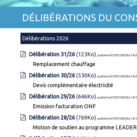
DÉLIBÉRATIONS DU CONS
Délibérations 2026
Délibération 31/26
(123Ko)
publié le 07/07/2026 à 16:
Remplacement chauffage
Délibération 30/26
(530Ko)
publié le 07/07/2026 à 16:
Devis complémentaire électricité
Délibération 29/26
(646Ko)
publié le 07/07/2026 à 16:
Emission facturation ONF
Délibération 28/26
(769Ko)
publié le 07/07/2026 à 16:
Motion de soutien au programme LEADER