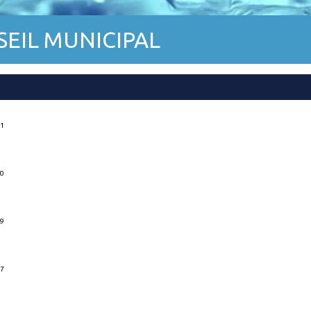
EIL MUNICIPAL
21
20
19
17