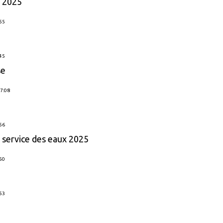
t 2025
:55
:45
se
17:08
:56
 service des eaux 2025
:50
:53