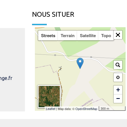
NOUS SITUER
Streets
Terrain
Satellite
Topo
ge.fr
+
−
300 m
Leaflet
| Map data: ©
OpenStreetMap